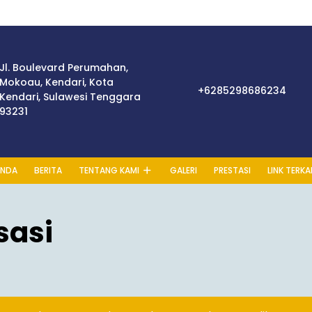
Jl. Boulevard Perumahan,
Mokoau, Kendari, Kota
+628
+6285298686234
Kendari, Sulawesi Tenggara
93231
ANDA
BERITA
TENTANG KAMI
GALERI
PRESTASI
LINK TERKA
sasi